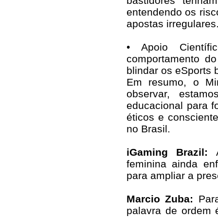
bastidores tenha
entendendo os ris
apostas irregulares
• Apoio Científi
comportamento do
blindar os eSports 
Em resumo, o Min
observar, estamo
educacional para f
éticos e conscient
no Brasil.
iGaming Brazil:
feminina ainda en
para ampliar a pre
Marcio Zuba:
Para
palavra de ordem 