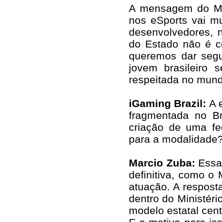
A mensagem do Min
nos eSports vai mu
desenvolvedores, n
do Estado não é c
queremos dar segu
jovem brasileiro 
respeitada no mund
iGaming Brazil:
A 
fragmentada no Br
criação de uma f
para a modalidade
Marcio Zuba:
Essa 
definitiva, como o 
atuação. A respost
dentro do Ministér
modelo estatal cen