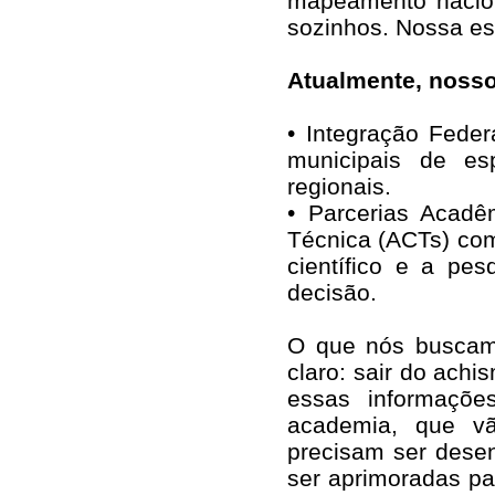
mapeamento nacion
sozinhos. Nossa est
Atualmente, nosso
• Integração Feder
municipais de es
regionais.
• Parcerias Acad
Técnica (ACTs) com 
científico e a pe
decisão.
O que nós buscamo
claro: sair do ach
essas informaçõe
academia, que vã
precisam ser desen
ser aprimoradas par