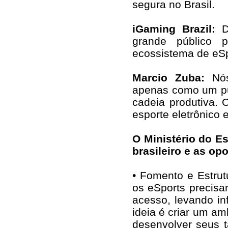
segura no Brasil.
iGaming Brazil:
D
grande público p
ecossistema de eSp
Marcio Zuba:
Nó
apenas como um pú
cadeia produtiva. 
esporte eletrônico
O Ministério do E
brasileiro e as op
• Fomento e Estrut
os eSports precisa
acesso, levando in
ideia é criar um a
desenvolver seus t