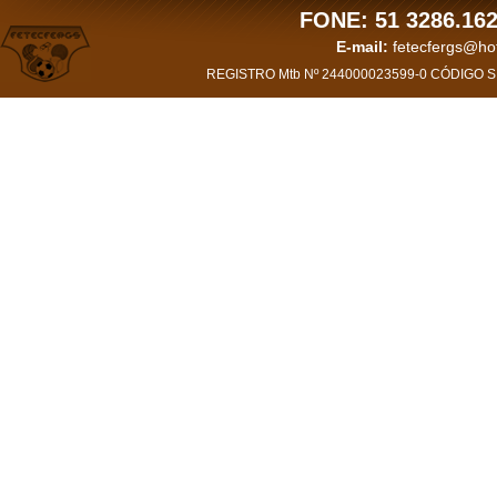
FONE: 51 3286.162
E-mail:
fetecfergs@h
REGISTRO Mtb Nº 244000023599-0 CÓDIGO SI