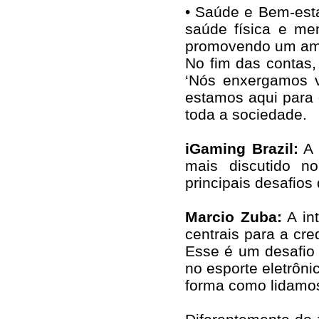
• Saúde e Bem-esta
saúde física e me
promovendo um amb
No fim das contas,
‘Nós enxergamos v
estamos aqui para d
toda a sociedade.
iGaming Brazil:
A 
mais discutido n
principais desafios
Marcio Zuba:
A int
centrais para a cre
Esse é um desafio 
no esporte eletrôni
forma como lidamos