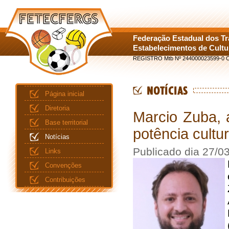
Federação Estadual dos T
Estabelecimentos de Cult
REGISTRO Mtb Nº 244000023599-0 C
Página inicial
Diretoria
Marcio Zuba, 
Base territorial
potência cultu
Notícias
Publicado dia 27/0
Links
Convenções
Contribuições