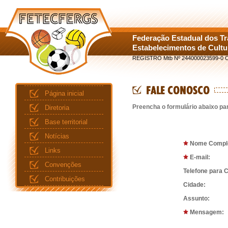
Federação Estadual dos T
Estabelecimentos de Cult
REGISTRO Mtb Nº 244000023599-0 C
Página inicial
Preencha o formulário abaixo pa
Diretoria
Base territorial
Notícias
Nome Comple
Links
E-mail:
Convenções
Telefone para C
Contribuições
Cidade:
Assunto:
Mensagem: