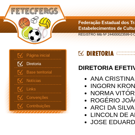
Federação Estadual dos T
Estabelecimentos de Cult
REGISTRO Mtb Nº 244000023599-0 C
Página inicial
Diretoria
DIRETORIA EFETIV
Base territorial
ANA CRISTINA
Notícias
INGORN KRON
Links
NORMA VITÓR
Convenções
ROGÉRIO JOÃ
Contribuições
ARCI DA SILV
LINCOLN DE 
JOSE EDUARDO